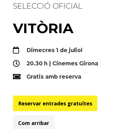
SELECCIÓ OFICIAL
VITÒRIA

Dimecres 1 de juliol

20.30 h | Cinemes Girona

Gratis amb reserva
Reservar entrades gratuïtes
Com arribar