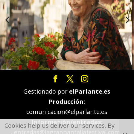
Gestionado por
elParlante.es
Producción:
comunicacion@elparlante.es
Información/entradas:
Cookies help us deliver our services. By
entradas@lagranpantallafestival.com