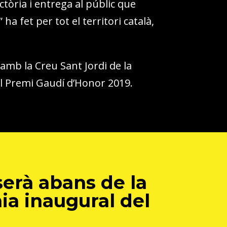
ctòria i entrega al públic que
 ha fet per tot el territori català,
mb la Creu Sant Jordi de la
el Premi Gaudí d’Honor 2019.
serà abans de la
ia inaugural del