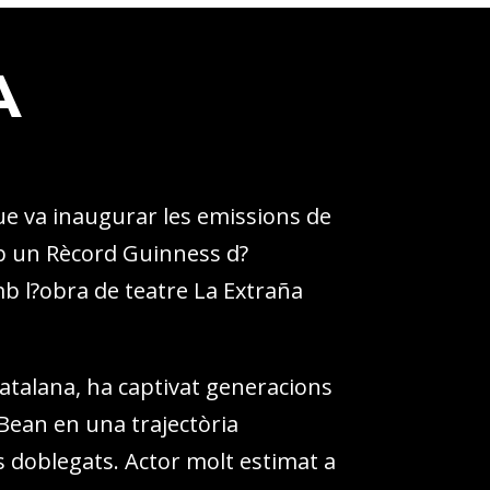
A
ue va inaugurar les emissions de
mb un Rècord Guinness d?
mb l?obra de teatre La Extraña
atalana, ha captivat generacions
Bean en una trajectòria
 doblegats. Actor molt estimat a