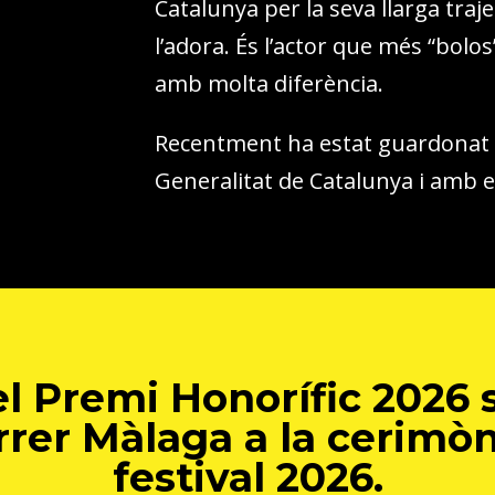
Catalunya per la seva llarga traje
l’adora. És l’actor que més “bolos”
amb molta diferència.
Recentment ha estat guardonat a
Generalitat de Catalunya i amb 
el Premi Honorífic 2026 
rrer Màlaga a la cerimòn
festival 2026.