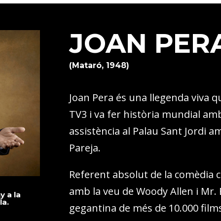
JOAN PER
(Mataró, 1948)
Joan Pera és una llegenda viva q
TV3 i va fer història mundial a
assistència al Palau Sant Jordi a
Pareja.
Referent absolut de la comèdia c
amb la veu de Woody Allen i Mr. 
y a la
la.
gegantina de més de 10.000 films