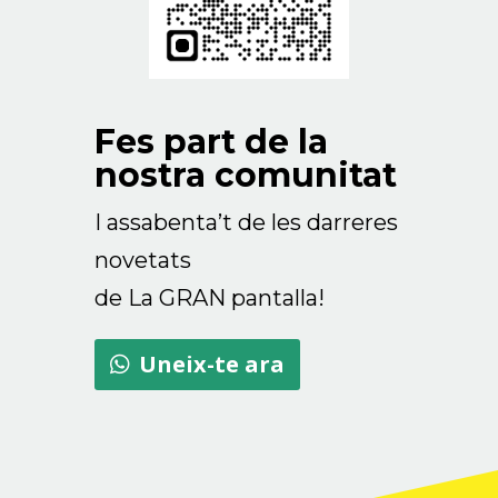
Fes part de la
nostra comunitat
I assabenta’t de les darreres
novetats
de La GRAN pantalla!
Uneix-te ara