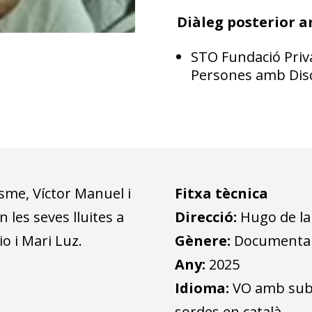
Diàleg posterior 
STO Fundació Privad
Persones amb Disca
isme, Víctor Manuel i
Fitxa tècnica
les seves lluites a
Direcció:
Hugo de la
io i Mari Luz.
Gènere:
Documenta
Any:
2025
Idioma:
VO amb subt
sordes en català