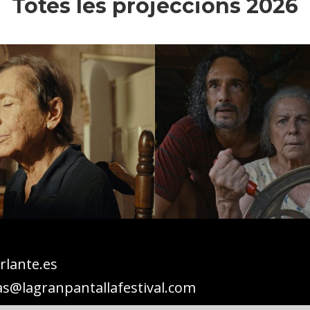
Totes les projeccions 2026
lante.es
s@lagranpantallafestival.com