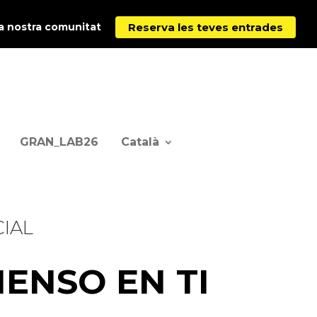
Reserva les teves entrades
la nostra comunitat
GRAN_LAB26
Català
CIAL
IENSO EN TI