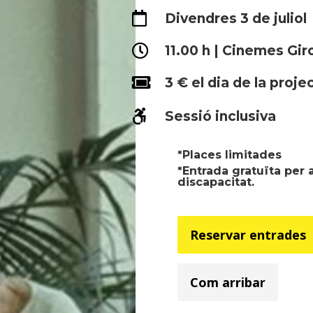

Divendres 3 de juliol

11.00 h | Cinemes Gir

3 € el dia de la proje

Sessió inclusiva
*Places limitades
*Entrada gratuïta per a
discapacitat.
Reservar entrades
Com arribar