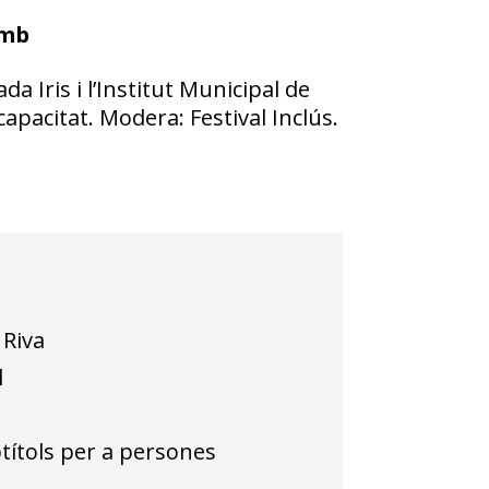
amb
a Iris i l’Institut Municipal de
pacitat. Modera: Festival Inclús.
 Riva
l
ítols per a persones