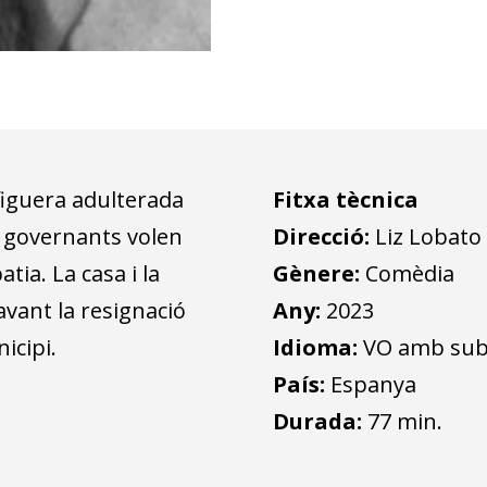
figuera adulterada
Fitxa tècnica
 governants volen
Direcció:
Liz Lobato
tia. La casa i la
Gènere:
Comèdia
avant la resignació
Any:
2023
icipi.
Idioma:
VO amb subtí
País:
Espanya
Durada:
77 min.