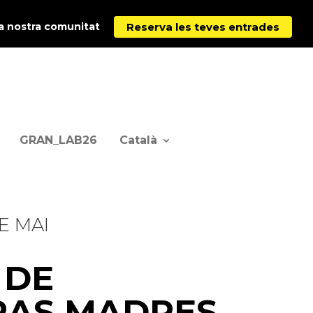
Reserva les teves entrades
la nostra comunitat
GRAN_LAB26
Català
E MAI
 DE
RAS MADRES