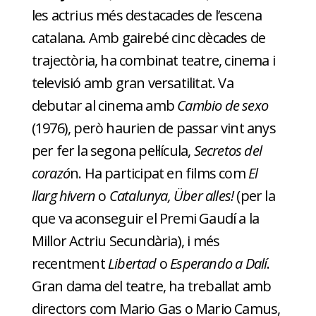
les actrius més destacades de l’escena
catalana. Amb gairebé cinc dècades de
trajectòria, ha combinat teatre, cinema i
televisió amb gran versatilitat. Va
debutar al cinema amb
Cambio de sexo
(1976), però haurien de passar vint anys
per fer la segona pel·lícula,
Secretos del
corazó
n. Ha participat en films com
El
llarg hivern
o
Catalunya, Über alles!
(per la
que va aconseguir el Premi Gaudí a la
Millor Actriu Secundària), i més
recentment
Libertad
o
Esperando a Dalí
.
Gran dama del teatre, ha treballat amb
directors com Mario Gas o Mario Camus,