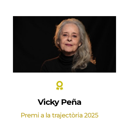

Vicky Peña
Premi a la trajectòria 2025