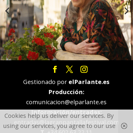
Gestionado por
elParlante.es
Producción:
comunicacion@elparlante.es
Información/entradas:
Cookies help us deliver our services. By
entradas@lagranpantallafestival.com
using our services, you agree to our use
T.
+34 602 63 22 11