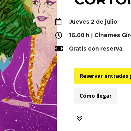

Jueves 2 de julio

16.00 h | Cinemes Gi

Gratis con reserva
Reservar entradas 
Cómo llegar
7