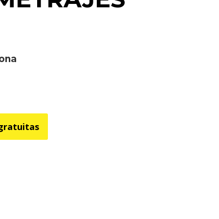
rona
gratuitas