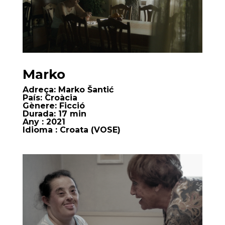
Marko
Adreça:
Marko Šantić
País:
Croàcia
Gènere:
Ficció
Durada:
17 min
Any
: 2021
Idioma
: Croata (VOSE)