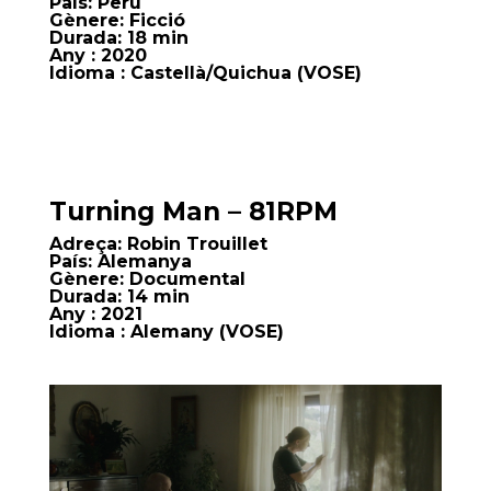
País:
Perú
Gènere:
Ficció
Durada:
18 min
Any
: 2020
Idioma
: Castellà/Quichua
(VOSE)
Turning Man – 81RPM
Adreça:
Robin Trouillet
País:
Alemanya
Gènere:
Documental
Durada:
14 min
Any
: 2021
Idioma
: Alemany (VOSE)