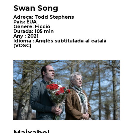
Swan Song
Adreça:
Todd Stephens
País:
EUA
Gènere:
Ficció
Durada:
105 min
Any
: 2021
Idioma
: Anglès subtitulada al català
(VOSC)
Maixabel