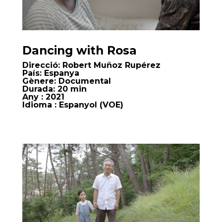
Dancing with Rosa
Direcció:
Robert Muñoz Rupérez
País:
Espanya
Gènere:
Documental
Durada:
20 min
Any
: 2021
Idioma
: Espanyol (VOE)