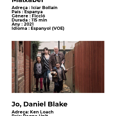
Adreça
: Icíar Bollaín
País
: Espanya
Gènere
: Ficció
Durada
: 115 min
Any
: 2021
Idioma
: Espanyol (VOE)
Jo, Daniel Blake
Adreça:
Ken Loach