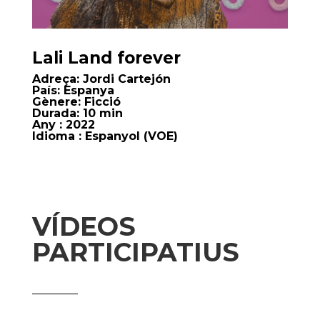
Lali Land forever
Adreça:
Jordi Cartejón
País:
Espanya
Gènere:
Ficció
Durada:
10 min
Any
: 2022
Idioma
: Espanyol (VOE)
VÍDEOS
PARTICIPATIUS