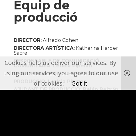
Equip de
producció
DIRECTOR:
Alfredo Cohen
DIRECTORA ARTÍSTICA:
Katherina Harder
Sacre
RESPONSABLE DE COMUNICACIÓ
Cookies help us deliver our services. By
COMUNITÀRIA:
Leticia Pipman
using our services, you agree to our use
RESPONSABLE DE PREMSA:
Celia Muns
PRODUCCIÓ:
Leticia Pipman
of cookies.
Got it
AJUDANT DE PRODUCCIÓ:
Belén Beltrán
RESPONSABLE DE COMUNICACIÓ, WEB I
XARXES SOCIALS:
Mireia Pellicer Gómez
DISSENYADOR GRÀFIC:
Marc Torrent
MATERIAL AUDIOVISUAL:
Mireia Pellicer
CORRECTORA I TRADUCTORA:
Sabina