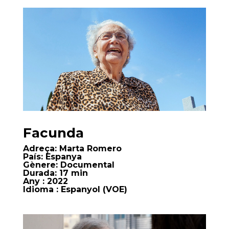
Facunda
Adreça:
Marta Romero
País:
Espanya
Gènere:
Documental
Durada:
17 min
Any
: 2022
Idioma
: Espanyol (VOE)