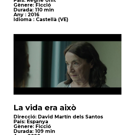
País:
Regne Unit
Gènere:
Ficció
Durada:
110 min
Any
: 2016
Idioma
: Castellà (VE)
La vida era això
Direcció:
David Martín dels Santos
País:
Espanya
Gènere:
Ficció
Durada:
109 min