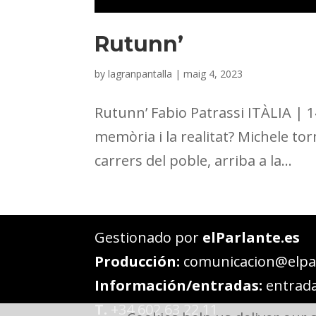
Rutunn’
by
lagranpantalla
|
maig 4, 2023
Rutunn’ Fabio Patrassi ITÀLIA |
memòria i la realitat? Michele tor
carrers del poble, arriba a la...
Gestionado por
elParlante.es
Producción:
comunicacion@elpar
Información/entradas:
entrada
T.
+34 602 63 22 11