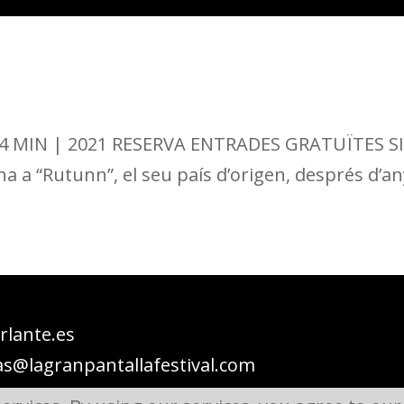
 14 MIN | 2021 RESERVA ENTRADES GRATUÏTES SINO
na a “Rutunn”, el seu país d’origen, després d’any
lante.es
s@lagranpantallafestival.com