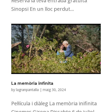
Reserva la teva entrada gratuïta
Sinopsi En un lloc perdut...
La memòria infinita
by
lagranpantalla
|
maig 30, 2024
Pel·lícula i diàleg La memòria inifinita
Cinemes Girona Dissabte 6 de juliol –