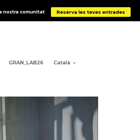
Reserva les teves entrades
la nostra comunitat
GRAN_LAB26
Català