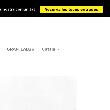
Reserva les teves entrades
la nostra comunitat
GRAN_LAB26
Català