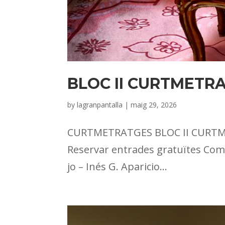
BLOC II CURTMETR
by
lagranpantalla
|
maig 29, 2026
CURTMETRATGES BLOC II CURTMETR
Reservar entrades gratuïtes Com a
jo – Inés G. Aparicio...