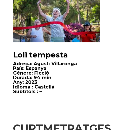
Loli tempesta
Adreça:
Agustí Villaronga
País:
Espanya
Gènere:
Ficció
Durada:
94 min
Any:
2023
Idioma
: Castellà
Subtítols
: –
CURTMETRATGES