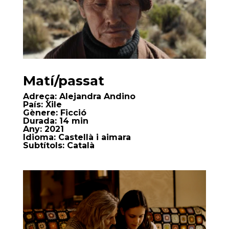
Matí/passat
Adreça:
Alejandra Andino
País:
Xile
Gènere:
Ficció
Durada:
14 min
Any:
2021
Idioma:
Castellà i aimara
Subtítols:
Català