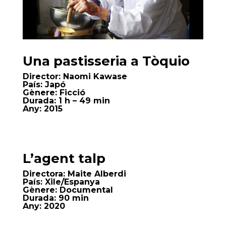
Una pastisseria a Tòquio
Director:
Naomi Kawase
País:
Japó
Gènere:
Ficció
Durada:
1 h – 49 min
Any:
2015
L’agent talp
Directora:
Maite Alberdi
País:
Xile/Espanya
Gènere:
Documental
Durada:
90 min
Any:
2020