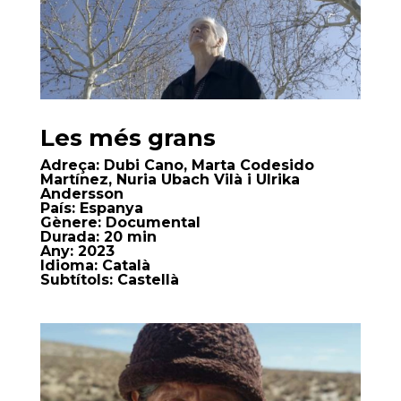
Les més grans
Adreça:
Dubi Cano, Marta Codesido
Martínez, Nuria Ubach Vilà i Ulrika
Andersson
País:
Espanya
Gènere:
Documental
Durada:
20 min
Any:
2023
Idioma:
Català
Subtítols:
Castellà