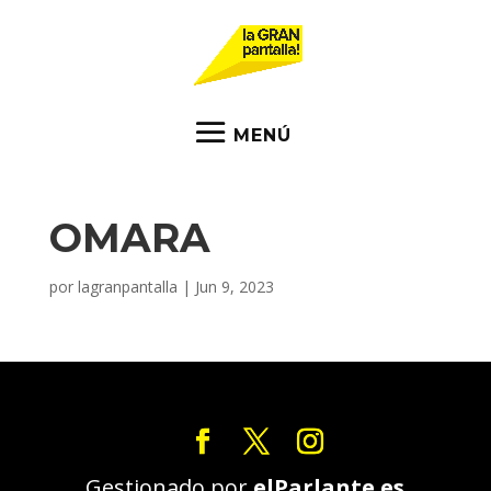
OMARA
por
lagranpantalla
|
Jun 9, 2023
Gestionado por
elParlante.es