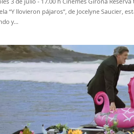
coles 3 de julio - 17.00 h Cinemes Girona Reserv
a “Y llovieron pájaros”, de Jocelyne Saucier, est
do y...