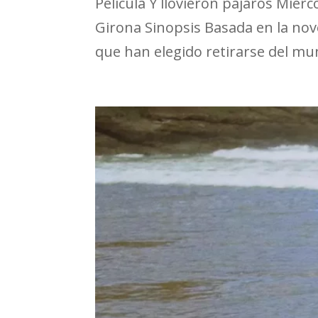
Película Y llovieron pájaros Miér
Girona Sinopsis Basada en la novel
que han elegido retirarse del mun