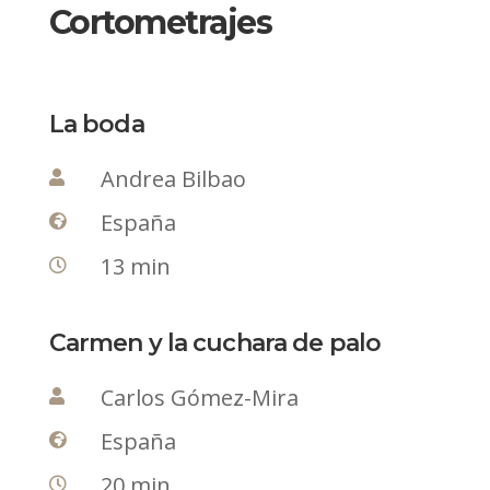
Cortometrajes
La boda
Andrea Bilbao

España

13 min

Carmen y la cuchara de palo
Carlos Gómez-Mira

España

20 min
