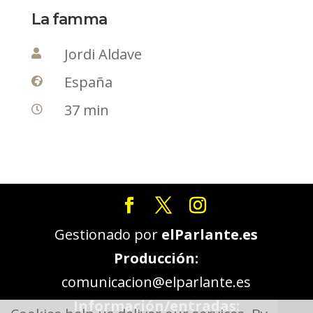
La famma
Jordi Aldave

España

37 min

Gestionado por
elParlante.es
Producción:
comunicacion@elparlante.es
Información/entradas: