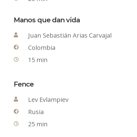
Manos que dan vida
Juan Sebastián Arias Carvajal

Colombia

15 min

Fence
Lev Evlampiev

Rusia

25 min
